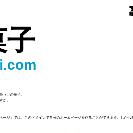
菓子
i.com
茶うけの菓子。
すか。
ページ』では、このドメインで自分のホームページを作ることができます。しかも